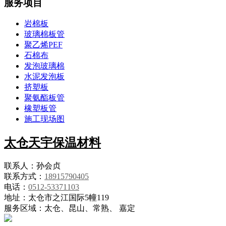
服务项目
岩棉板
玻璃棉板管
聚乙烯PEF
石棉布
发泡玻璃棉
水泥发泡板
挤塑板
聚氨酯板管
橡塑板管
施工现场图
太仓天宇保温材料
联系人：孙会贞
联系方式：
18915790405
电话：
0512-53371103
地址：太仓市之江国际5幢119
服务区域：太仓、昆山、常熟、 嘉定